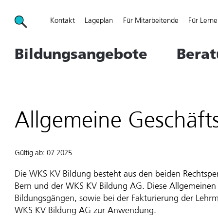
Kontakt
Lageplan
Für Mitarbeitende
Für Lerne
WKSBern - Hauptnavigation
Bildungsangebote
Bera
Allgemeine Geschäf
WKS MDD Main navigation menu
WKS MDD Main navigation menu
WKS MDD Main navigation menu
Bildungsangebote
Bildungsangebote
Bildungsangebote
Gültig ab: 07.2025
Beratung
Beratung
Beratung
Die WKS KV Bildung besteht aus den beiden Rechtsper
Bern und der WKS KV Bildung AG. Diese Allgemeinen
Die WKS
Die WKS
Die WKS
Bildungsgängen, sowie bei der Fakturierung der Lehrmi
WKS KV Bildung AG zur Anwendung.