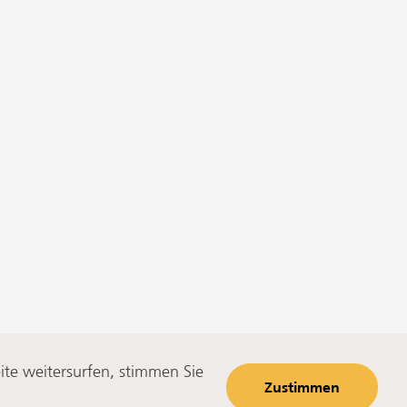
te weitersurfen, stimmen Sie
Zustimmen