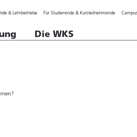
Direkt
zum
nde & Lehrbetriebe
Für Studierende & Kursteilnehmende
Campu
Inhalt
tung
Die WKS
ernen?