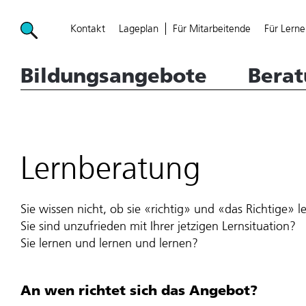
Kontakt
Lageplan
Für Mitarbeitende
Für Lerne
WKSBern - Hauptnavigation
Bildungsangebote
Bera
Lernberatung
WKS MDD Main navigation menu
WKS MDD Main navigation menu
WKS MDD Main navigation menu
Bildungsangebote
Bildungsangebote
Bildungsangebote
Sie wissen nicht, ob sie «richtig» und «das Richtige» l
Sie sind unzufrieden mit Ihrer jetzigen Lernsituation?
Beratung
Beratung
Beratung
Sie lernen und lernen und lernen?
Die WKS
Die WKS
Die WKS
An wen richtet sich das Angebot?