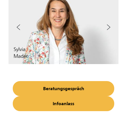
‹
›
Sylvia
Mader
Beratungsgespräch
Infoanlass