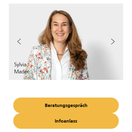
‹
›
Sylvia
Mader
Beratungsgespräch
Infoanlass