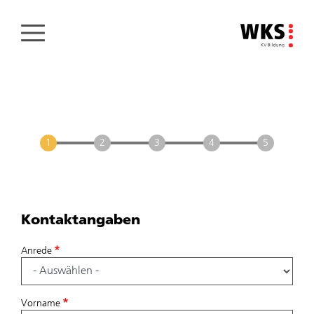
Direkt
zum
Inhalt
Kontaktangaben
Kontaktangaben
I
Anrede
Vorname