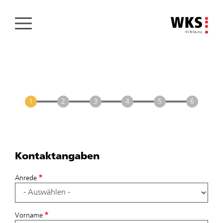
Direkt
zum
Inhalt
Kontaktangaben
Kontaktangaben
I
Anrede
Vorname